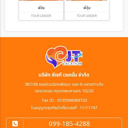
พี่ชัย
พี่ตุ๋ย
TOUR LEADER
TOUR LEADER
บริษัท ซีเจที เวเคชั่น จำกัด
387/38 ซอยร่วมมิตรพัฒนา แยก 6 แขวงท่าแร้ง
เขตบางเขน กรุงเทพมหานคร 10220
Tax ID : 0105566089720
ใบอนุญาตธุรกิจนำเที่ยวเลขที่ : 11/11747
099-185-4288