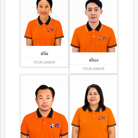
พี่กิ๊ฟ
พี่ป็อป
TOUR LEADER
TOUR LEADER