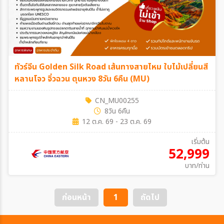
ทัวร์จีน Golden Silk Road เส้นทางสายไหม ใบไม้เปลี่ยนสี
หลานโจว จิ่วฉวน ตุนหวง 8วัน 6คืน (MU)
CN_MU00255
8วัน 6คืน
12 ต.ค. 69 - 23 ต.ค. 69
เริ่มต้น
52,999
บาท/ท่าน
ก่อนหน้า
1
ถัดไป