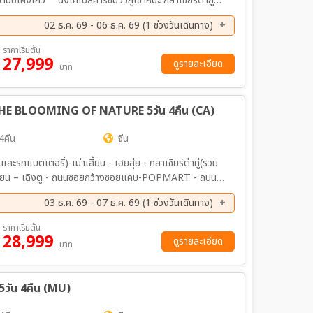
เผิงโกว ㆍนั่งเคเบิ้ลคาร์ชมวิวภูเขาหิมะ กลาเชียร์ต้ากู่
นเที่ยวชมถนนคนเดิน ควานไจ๋เซี่ยงจื่อ แวะจุ่ม Pop Mart อย่าง
02 ธ.ค. 69 - 06 ธ.ค. 69 (1 ช่วงวันเดินทาง)
จกลางเมือง ณ ถนนไท่กู่หลี่ ㆍพาชมแหล่งการค้าสไตล์จีน
ราคาเริ่มต้น
27,999
ดูรายละเอียด
บาท
HE BLOOMING OF NATURE 5วัน 4คืน (CA)
4คืน
จีน
นและรถแบตเตอรี่)-เม่าเสี้ยน - เฮยสุ่ย - กลาเซียร์ต๋ากู่(รวม
ม่าเสี้ยน – เฉิงตู - ถนนซอยกว้างซอยแคบ-POPMART - ถนนคน
03 ธ.ค. 69 - 07 ธ.ค. 69 (1 ช่วงวันเดินทาง)
ราคาเริ่มต้น
28,999
ดูรายละเอียด
บาท
น 5วัน 4คืน (MU)