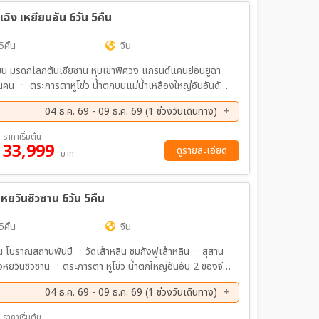
ง เหยียนอัน 6วัน 5คืน
5คืน
จีน
งเปียน มรดกโลกตันเซียซาน หุบเขาพิศวง แกรนด์แคนย่อนยูฉา
นคน ㆍ ตระการตาหูโข่ว น้ำตกบนแม่น้ำเหลืองใหญ่อันอันดับ
ตุง
04 ธ.ค. 69 - 09 ธ.ค. 69 (1 ช่วงวันเดินทาง)
ราคาเริ่มต้น
33,999
ดูรายละเอียด
บาท
ยวินซิวซาน 6วัน 5คืน
5คืน
จีน
น โบราณสถานพันปี ㆍวัดเส้าหลิน ชมกังฟูเส้าหลิน ㆍสุสาน
็งหยวินซิวซาน ㆍตระการตา หูโข่ว น้ำตกใหญ่อันอับ 2 ของจีน
ูง ซีอาน - ยุ่นเฉิง 1 เที่ยว
04 ธ.ค. 69 - 09 ธ.ค. 69 (1 ช่วงวันเดินทาง)
ราคาเริ่มต้น