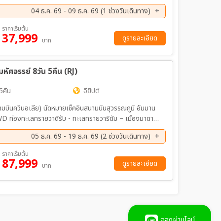
เตอรี่) -รถไฟความเร็วสูง- ยุ่นเฉิง
04 ธ.ค. 69 - 09 ธ.ค. 69 (1 ช่วงวันเดินทาง)
ราคาเริ่มต้น
37,999
ดูรายละเอียด
บาท
ัศจรรย์ 8วัน 5คืน (RJ)
5คืน
อียิปต์
ามบินควีนอเลีย) นัดหมายเช็คอินสนามบินสุวรรณภูมิ อัมมาน
D ท่องทะเลทรายวาดิรับ - ทะเลทรายวาริดัม – เมืองมาดาบา
 ทะเลเดดซี – ช็อปปิ้งผลิตภัณฑ์เดดซี – เล่นน้ำและพักผ่อน
05 ธ.ค. 69 - 19 ธ.ค. 69 (2 ช่วงวันเดินทาง)
รแห่งอัมมาน – โรงละครโรมันแห่งอัมมาน – อัมมาน (สนามบิน
ระมิดแห่งกีซ่า – ขี่อูฐชมวิวพีระมิด (รวมค่าขี่อูฐ) – ชม
ค. 69 - 19 ธ.ค. 69
ราคาเริ่มต้น
อาหารค่ำพร้อมชมโชว์
87,999
ดูรายละเอียด
บาท
เดรีย – เสาปอมเปย์ – ห้องสมุด แห่งอเล็กซานเดรีย – ป้อม
ยธรรมอียิปต์แห่งชาติ (NEMC) – ป้อมปราการแห่งซาลาดิน –
ลี – ไคโร (สนามบินไคโร) – อัมมาน (สนามบินควีนอเลีย)
จองผ่านไลน์