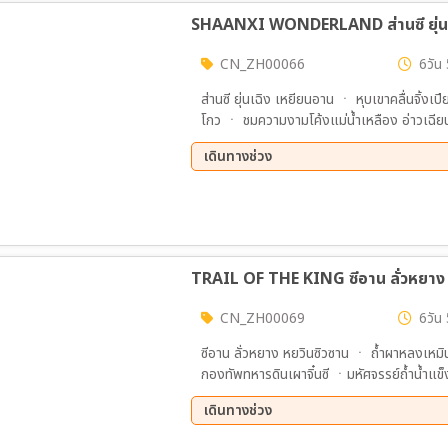
SHAANXI WONDERLAND ส่านซี ยุ่นเฉิ
CN_ZH00066
6วัน 
ส่านซี ยุ่นเฉิง เหยียนอาน ㆍ หุบเขาคลื่นจิ้
โกว ㆍ ชมความงามโค้งแม่น้ำเหลือง อ่าวเฉีย
2 ของจีน ㆍเยี่ยมบ้านโบราณประธานเหมาเจ๋อ
เดินทางช่วง
04 ธ.ค. 69 - 09 ธ.ค. 69
TRAIL OF THE KING ซีอาน ลั่วหยาง ห
CN_ZH00069
6วัน 
ซีอาน ลั่วหยาง หยวินซิวซาน ㆍ ถ้ำผาหลงเหมิ
กองทัพทหารดินเผาจิ๋นซี ㆍมหัศจรรย์ถ้ำน้ำแข
ㆍชมบ้านถ้ำไต้ดินพันปีซานโจว ㆍ รถไฟความเร็วส
เดินทางช่วง
04 ธ.ค. 69 - 09 ธ.ค. 69