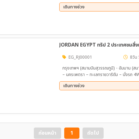
เมืองโบราณต้าถงต้าถง –ถ้ำหยุนกัง(รวมรถแบต
เดินทางช่วง
04 ธ.ค. 69 - 09 ธ.ค. 69
JORDAN EGYPT ทริป 2 ประเทศชมสิ่งมห
EG_RJ00001
8วัน 
กรุงเทพฯ (สนามบินสุวรรณภูมิ) - อัมมาน (สน
– นครเพตรา – ทะเลทรายวาริดัม – นั่งรถ 4W
ชมโบสถ์เซนจอร์จ - เขาเนโบ ชมอนุสรณ์โมเสส –
เดินทางช่วง
ริมทะเล - ทะเลเดดซี – อัมมาน – ป้อมปรากา
ควีนอเลีย) – ไคโร (สนามบินไคโร) -ไคโร - มหาพี
05 ธ.ค. 69 - 12 ธ.ค. 69
12 ธ.
สฟิงซ์แห่ง กีซา – เข้าชมพิพิธภัณฑ์แกรนด์อียิปต์ (GEM) - ล่องเรือแม่นำไนล์ทาน
-ไคโร – อเล็กซานเดรีย – สุสานแห่งอเล็กซาน
ประภาคารไคว์ทเบย์ – ไคโร – พิพิธภัณฑ์อาร
สุเหร่าแห่งโมฮัมหมัดอาลี – ตลาดข่านเอลคาลี
ก่อนหน้า
1
ถัดไป