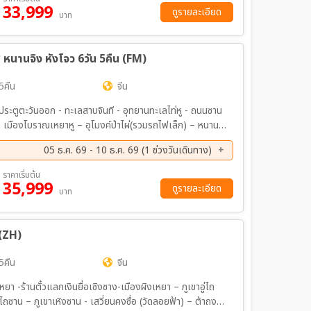
33,999
ดูรายละเอียด
บาท
หนานจิง หังโจว 6วัน 5คืน (FM)
5คืน
จีน
ว - ประตูตะวันออก - ทะเลสาบจินที - อุทยานทะเลไท่หู - ถนนซาน
รี่) - ถนนอู๋ถง – วัดขงจื๊อ+ชมวิวแม่น้ำฉินหวย-หนานจิง -
05 ธ.ค. 69 - 10 ธ.ค. 69 (1 ช่วงวันเดินทาง)
หูXINTIANDI – ห้าง INN77 - หังโจว –
 STORE
ราคาเริ่มต้น
35,999
ดูรายละเอียด
บาท
 (ZH)
5คืน
จีน
า -ร้านตั๋วแลกเงินยื่อเซิงซาง-เมืองผิงเหยา – ภูเขาอู่ไถ
อู่ไถซาน – ภูเขาเหิงซาน - เสวี่ยนคงซื่อ (วัดลอยฟ้า) – ต้าถง –