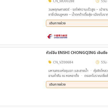
CN_MU00288
5วัน 
วนพฤกษศาสตร์ - รถไฟความเร็วสูง – เป่าซาน-
ชาจี่เบียนอูหลง – น้ำตกต้าเตี๋ยสุ่ย-เมืองโบร
เมืองโบราณปั่นเฉียว + ถนนเก่ามังกร-คุนหมิง
เดินทางช่วง
เหอ – ทะเลสาบเตียนฉือ – ถนนคนเดินจิ้นปี้ล
02 ธ.ค. 69 - 06 ธ.ค. 69
ทัวร์จีน ENSHI CHONGQING เอินซือ ฉง
CN_VZ00684
5วัน 
มหานครแห่งขุนเขา และสายน้ำ ㆍ คุ๋ยซิงโหล
ยามค่ำคืน ณ หงหยาตั้ง ㆍ ตรอกโบราณเซี่ยฮ่าว
รรมชาติที่งดงาม และลึกลับที่สุดของจีน ㆍ ล่
เดินทางช่วง
เหนือสายน้ำสีมรกตใสราวกระอก ณ หุบเขาผ
03 ธ.ค. 69 - 08 ธ.ค. 69