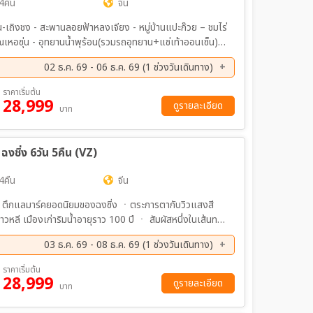
4คืน
จีน
เถิงชง - สะพานลอยฟ้าหลงเจียง - หมู่บ้านแปะก๊วย – ชมไร่
าณเหอซุ่น - อุทยานน้ำพุร้อน(รวมรถอุทยาน+แช่เท้าออนเซ็น) -
(รถไฟความเร็วสูง) – วัดผานหลง-อุทยานพื้นที่ชุมน้ำเลาหยี
02 ธ.ค. 69 - 06 ธ.ค. 69 (1 ช่วงวันเดินทาง)
ู่+Pop Mart – ซุ้มประตูม้าทองไก่หยก – ตลาดหนานเฉียง
ราคาเริ่มต้น
28,999
ดูรายละเอียด
บาท
ชิ่ง 6วัน 5คืน (VZ)
4คืน
จีน
ว ตึกแลมาร์คยอดนิยมของฉงซิ่ง ㆍตระการตากับวิวแสงสี
หลี เมืองเก่าริมน้ำอายุราว 100 ปี ㆍ สัมผัสหนึ่งในเส้นทาง
องเรือมังกรแม่น้ำกังสุ่ย ชมแสงสีแสงที่สวยงาม ล่องเรือ
03 ธ.ค. 69 - 08 ธ.ค. 69 (1 ช่วงวันเดินทาง)
ิงชาน ㆍ ชมธรรมชาติสองข้างทาง ล่องแพหุบเขาปลาคราฟ
ราคาเริ่มต้น
28,999
ดูรายละเอียด
บาท