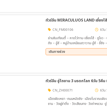
ทัวร์จีน MIRACULUOS LAND เซี่ยงไฮ้ 
CN_FM00106
6วัน 
ย่านซินเทียนตี้ – หาดไว่ทาน-เซี่ยงไฮ้ - ซูโจ
ถัง – อู๋ซี – หมู่บ้านเหนียนฮวาวาน-อู๋ซี - อี๋ซิง – เมืองโบราณเหยาหู – อุโมงค์ป่าไผ่(รวมรถไฟเล็ก) – หนาน
จิง-หนานจิง – ภูเขาหนิวโสว่ซาน(รวมรถแบตเตอ
เดินทางช่วง
เมืองโบราณหนานซุน – ป่าในน้ำทะเลสาบชิงซานหังโจว – ซี
เซี่ยงไฮ้ – NORTH BUND – FLAGSHIP
05 ธ.ค. 69 - 10 ธ.ค. 69
ทัวร์จีน อู่ไถซาน 3 มรดกโลก 6วัน 5คืน
CN_ZH00071
6วัน 
เมืองผิงเหยา -ถนนหมิงชิง- เมืองโบราณเผิงเหย
ซาน - วัดผู่ซ่าติ่ง - วัดเสียนทง- วัดถ่าหยวน -