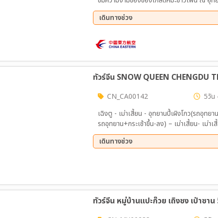
ชมความงามของของเกล็ดหิมะขาวโพน ณ อุทยานปี้
เป็นกลาเชียที่อยู่ต่ำ และอายุน้อยที่สุด ㆍเดิ
เดินทางช่วง
เพลิดเพลิน - พาช็อปปิ้ง แหล่งช็อปยอดนิยมใ
โบราณของยุคราชวงศ์ชิง ณ คนเดินจิ๋งหลี
02 ธ.ค. 69 - 06 ธ.ค. 69
ทัวร์จีน SNOW QUEEN CHENGDU T
CN_CA00142
5วัน 
เฉิงตู - เม่าเสี้ยน - อุทยานปี้เผิงโกว(รถอุทยา
รถอุทยาน+กระเช้าขึ้น-ลง) – เม่าเสี้ยน- เ
เดินไท่กู่หลี-ถนนคนเดินจิ๋งหลี
เดินทางช่วง
03 ธ.ค. 69 - 07 ธ.ค. 69
ทัวร์จีน หมู่บ้านแปะก๊วย เถิงชง เป่าซา