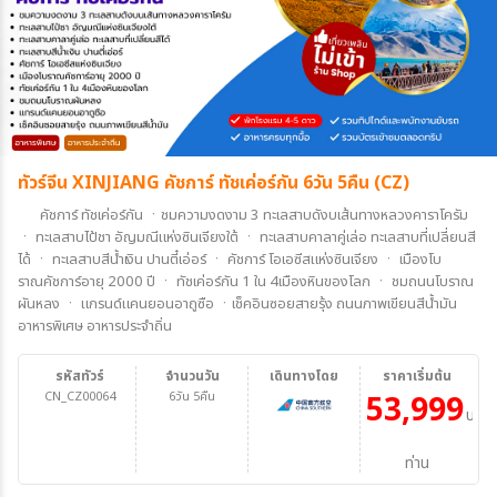
ทัวร์จีน XINJIANG คัชการ์ ทัชเค่อร์กัน 6วัน 5คืน (CZ)
คัชการ์ ทัชเค่อร์กัน ㆍชมความงดงาม 3 ทะเลสาบดังบเส้นทางหลวงคาราโครัม
ㆍ ทะเลสาบไป้ชา อัญมณีแห่งซินเจียงใต้ ㆍ ทะเลสาบคาลาคู่เล่อ ทะเลสาบที่เปลี่ยนสี
ได้ ㆍ ทะเลสาบสีน้ำเงิน ปานตี๋เอ่อร์ ㆍ คัชการ์ โอเอซีสแห่งซินเจียง ㆍ เมืองโบ
ราณคัชการ์อายุ 2000 ปี ㆍ ทัชเค่อร์กัน 1 ใน 4เมืองหินของโลก ㆍ ชมถนนโบราณ
ผันหลง ㆍ แกรนด์แคนยอนอาถูซือ ㆍเช็คอินซอยสายรุ้ง ถนนภาพเขียนสีน้ำมัน
อาหารพิเศษ อาหารประจำถิ่น
รหัสทัวร์
จำนวนวัน
เดินทางโดย
ราคาเริ่มต้น
CN_CZ00064
6วัน 5คืน
53,999
บาท/
ท่าน