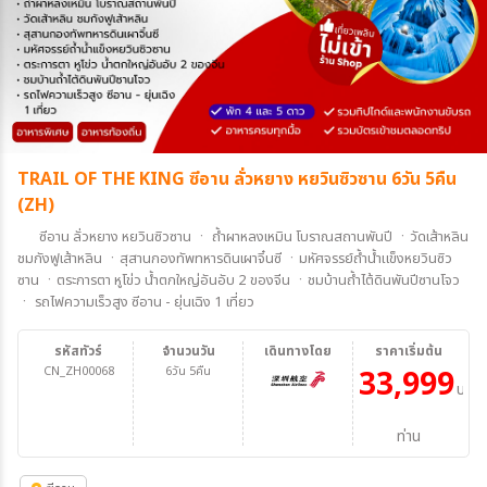
TRAIL OF THE KING ซีอาน ลั่วหยาง หยวินซิวซาน 6วัน 5คืน
(ZH)
ซีอาน ลั่วหยาง หยวินซิวซาน ㆍ ถ้ำผาหลงเหมิน โบราณสถานพันปี ㆍวัดเส้าหลิน
ชมกังฟูเส้าหลิน ㆍสุสานกองทัพทหารดินเผาจิ๋นซี ㆍมหัศจรรย์ถ้ำน้ำแข็งหยวินซิว
ซาน ㆍตระการตา หูโข่ว น้ำตกใหญ่อันอับ 2 ของจีน ㆍชมบ้านถ้ำไต้ดินพันปีซานโจว
ㆍ รถไฟความเร็วสูง ซีอาน - ยุ่นเฉิง 1 เที่ยว
รหัสทัวร์
จำนวนวัน
เดินทางโดย
ราคาเริ่มต้น
CN_ZH00068
6วัน 5คืน
33,999
บาท/
ท่าน